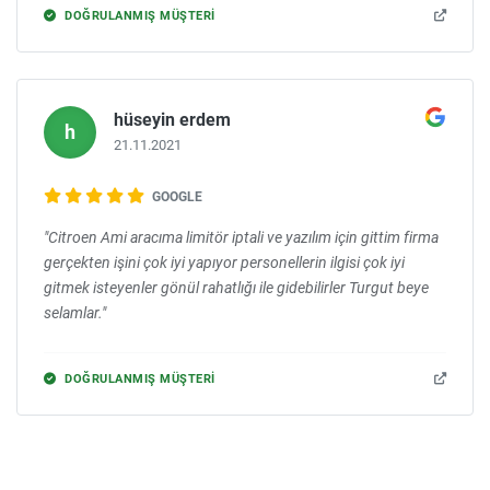
bu bir reklam değildir şiddetli tavsiye önerisidir emeğine
DOĞRULANMIŞ MÜŞTERI
sağlık"
hüseyin erdem
h
21.11.2021
GOOGLE
"Citroen Ami aracıma limitör iptali ve yazılım için gittim firma
gerçekten işini çok iyi yapıyor personellerin ilgisi çok iyi
gitmek isteyenler gönül rahatlığı ile gidebilirler Turgut beye
selamlar."
DOĞRULANMIŞ MÜŞTERI