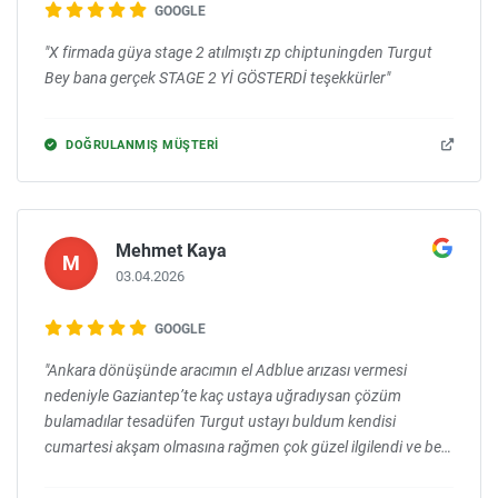
GOOGLE
"X firmada güya stage 2 atılmıştı zp chiptuningden Turgut
Bey bana gerçek STAGE 2 Yİ GÖSTERDİ teşekkürler"
DOĞRULANMIŞ MÜŞTERI
Mehmet Kaya
M
03.04.2026
GOOGLE
"Ankara dönüşünde aracımın el Adblue arızası vermesi
nedeniyle Gaziantep’te kaç ustaya uğradıysan çözüm
bulamadılar tesadüfen Turgut ustayı buldum kendisi
cumartesi akşam olmasına rağmen çok güzel ilgilendi ve beni
yolcu etti ilgi alakadan dolayı kendisini çok teşekkür ederim