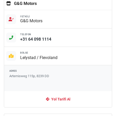
G&G Motors
YETKILI
G&G Motors
TELEFON
+31 64 098 1114
BÖLGE
Lelystad / Flevoland
ADRES
Artemisweg 115p, 8239 DD
Yol Tarifi Al