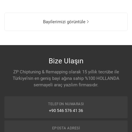
Bayilerimizi görüntüle
Bize Ulaşın
ZP Chiptuning & Remapping olarak 15 yıllık tecrübe ile
Türkiye’nin en geniş bayi ağına sahip %100 HOLLANDA
sermayeli araç yazılım firmasıdır.
TELEFON NUMARASI
+90 546 576 41 36
EPOSTA ADRESI