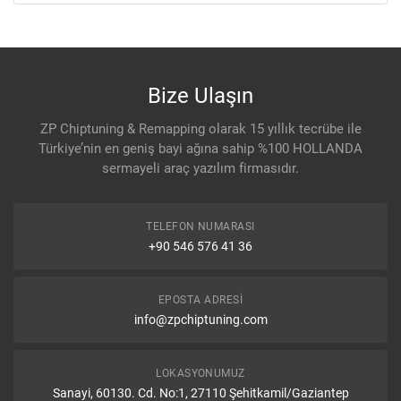
Bize Ulaşın
ZP Chiptuning & Remapping olarak 15 yıllık tecrübe ile
Türkiye’nin en geniş bayi ağına sahip %100 HOLLANDA
sermayeli araç yazılım firmasıdır.
TELEFON NUMARASI
+90 546 576 41 36
EPOSTA ADRESI
info@zpchiptuning.com
LOKASYONUMUZ
Sanayi, 60130. Cd. No:1, 27110 Şehitkamil/Gaziantep