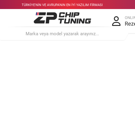
TÜRKIYE'NIN VE AVRUPA'NIN EN IYI YAZILIM FIRMASI
ONLI
Rez