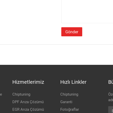
Gönder
Hizmetlerimiz
Hızlı Linkler
Bü
be
Chiptuning
Chiptuning
Öz
adr
DPF Arıza Çözümü
Garanti
Ep
EGR Arıza Çözümü
Fotoğraflar