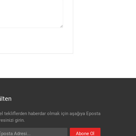
lten
el tekliflerden haberdar olmak için aşağıya Eposta
esinizi girin.
osta Adresi
Abone Ol