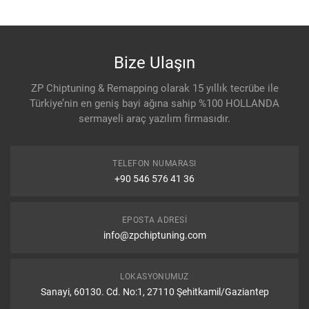
Bize Ulaşın
ZP Chiptuning & Remapping olarak 15 yıllık tecrübe ile
Türkiye’nin en geniş bayi ağına sahip %100 HOLLANDA
sermayeli araç yazılım firmasıdır.
TELEFON NUMARASI
+90 546 576 41 36
EPOSTA ADRESI
info@zpchiptuning.com
LOKASYONUMUZ
Sanayi, 60130. Cd. No:1, 27110 Şehitkamil/Gaziantep