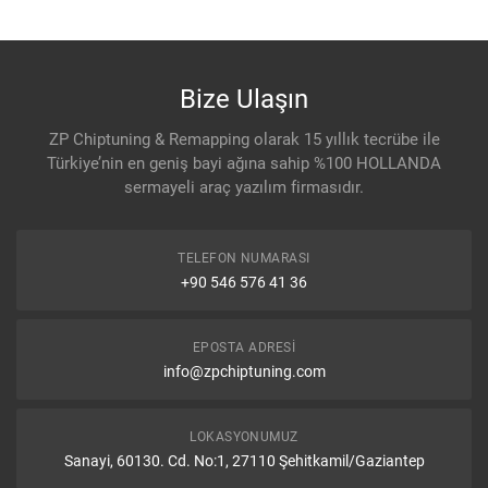
Bize Ulaşın
ZP Chiptuning & Remapping olarak 15 yıllık tecrübe ile
Türkiye’nin en geniş bayi ağına sahip %100 HOLLANDA
sermayeli araç yazılım firmasıdır.
TELEFON NUMARASI
+90 546 576 41 36
EPOSTA ADRESI
info@zpchiptuning.com
LOKASYONUMUZ
Sanayi, 60130. Cd. No:1, 27110 Şehitkamil/Gaziantep