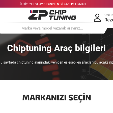
TÜRKIYE'NIN VE AVRUPA'NIN EN IYI YAZILIM FIRMASI
ONLI
Rez
Chiptuning Araç bilgileri
u sayfada chiptuning alanındaki yeniden eşleşebilen araçları bulacaksını
MARKANIZI SEÇIN