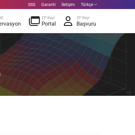
SSS
Garanti
İletişim
Türkçe
NE
ZP Bayi
ZP Bayi
ervasyon
Portal
Başvuru
z.