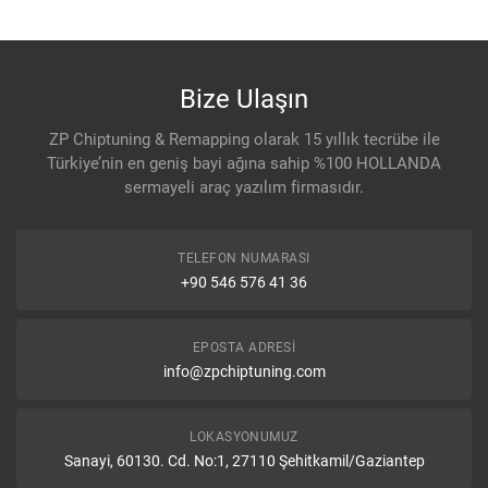
Bize Ulaşın
ZP Chiptuning & Remapping olarak 15 yıllık tecrübe ile
Türkiye’nin en geniş bayi ağına sahip %100 HOLLANDA
sermayeli araç yazılım firmasıdır.
TELEFON NUMARASI
+90 546 576 41 36
EPOSTA ADRESI
info@zpchiptuning.com
LOKASYONUMUZ
Sanayi, 60130. Cd. No:1, 27110 Şehitkamil/Gaziantep