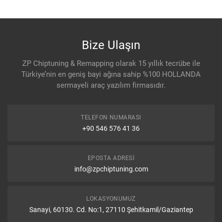
Bize Ulaşın
ZP Chiptuning & Remapping olarak 15 yıllık tecrübe ile
Türkiye’nin en geniş bayi ağına sahip %100 HOLLANDA
sermayeli araç yazılım firmasıdır.
TELEFON NUMARASI
+90 546 576 41 36
EPOSTA ADRESI
info@zpchiptuning.com
LOKASYONUMUZ
Sanayi, 60130. Cd. No:1, 27110 Şehitkamil/Gaziantep