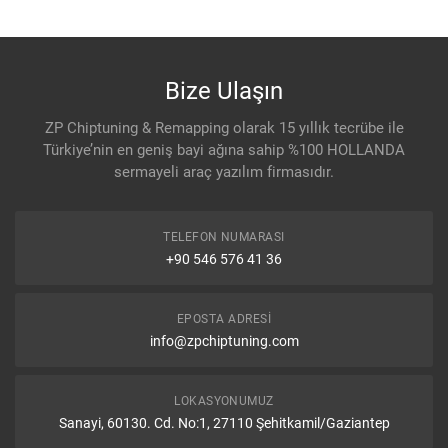
Bize Ulaşın
ZP Chiptuning & Remapping olarak 15 yıllık tecrübe ile
Türkiye’nin en geniş bayi ağına sahip %100 HOLLANDA
sermayeli araç yazılım firmasıdır.
TELEFON NUMARASI
+90 546 576 41 36
EPOSTA ADRESI
info@zpchiptuning.com
LOKASYONUMUZ
Sanayi, 60130. Cd. No:1, 27110 Şehitkamil/Gaziantep