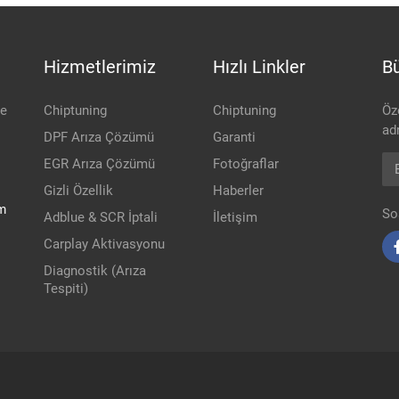
Hizmetlerimiz
Hızlı Linkler
Bü
be
Chiptuning
Chiptuning
Öz
adr
DPF Arıza Çözümü
Garanti
Ep
EGR Arıza Çözümü
Fotoğraflar
Gizli Özellik
Haberler
m
So
Adblue & SCR İptali
İletişim
Carplay Aktivasyonu
Diagnostik (Arıza
Tespiti)