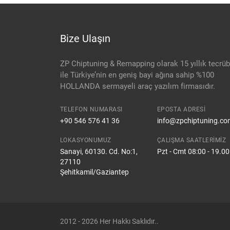
Bize Ulaşın
ZP Chiptuning & Remapping olarak 15 yıllık tecrü
ile Türkiye’nin en geniş bayi ağına sahip %100
HOLLANDA sermayeli araç yazılım firmasıdır.
TELEFON NUMARASI
EPOSTA ADRESI
+90 546 576 41 36
info@zpchiptuning.co
LOKASYONUMUZ
ÇALIŞMA SAATLERIMIZ
Sanayi, 60130. Cd. No:1,
Pzt - Cmt 08:00 - 19.00
27110
Şehitkamil/Gaziantep
2012 - 2026 Her Hakkı Saklıdır..