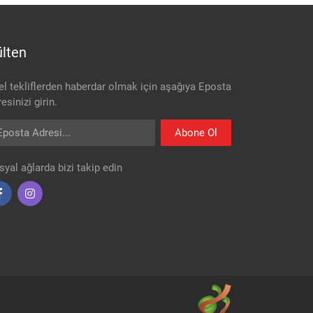
lten
el tekliflerden haberdar olmak için aşağıya Eposta
esinizi girin.
osta Adresi
Abone Ol
syal ağlarda bizi takip edin