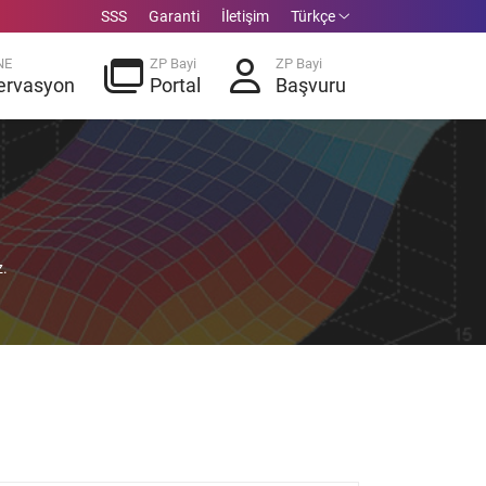
SSS
Garanti
İletişim
Türkçe
NE
ZP Bayi
ZP Bayi
ervasyon
Portal
Başvuru
z.