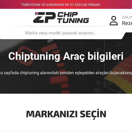
TÜRKIYE'NIN VE AVRUPA'NIN EN IYI YAZILIM FIRMASI
ONLI
Rez
Chiptuning Araç bilgileri
u sayfada chiptuning alanındaki yeniden eşleşebilen araçları bulacaksını
MARKANIZI SEÇIN