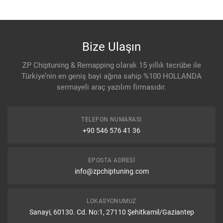
Bize Ulaşın
ZP Chiptuning & Remapping olarak 15 yıllık tecrübe ile
Türkiye’nin en geniş bayi ağına sahip %100 HOLLANDA
sermayeli araç yazılım firmasıdır.
TELEFON NUMARASI
+90 546 576 41 36
EPOSTA ADRESI
info@zpchiptuning.com
LOKASYONUMUZ
Sanayi, 60130. Cd. No:1, 27110 Şehitkamil/Gaziantep