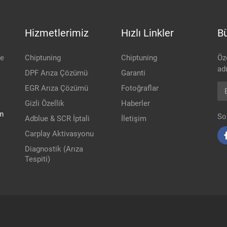
Hizmetlerimiz
Hızlı Linkler
Bü
be
Chiptuning
Chiptuning
Öz
adr
DPF Arıza Çözümü
Garanti
Ep
EGR Arıza Çözümü
Fotoğraflar
Gizli Özellik
Haberler
m
So
Adblue & SCR İptali
İletişim
Carplay Aktivasyonu
Diagnostik (Arıza
Tespiti)