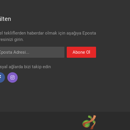
lten
el tekliflerden haberdar olmak için aşağıya Eposta
esinizi girin.
osta Adresi
Abone Ol
syal ağlarda bizi takip edin