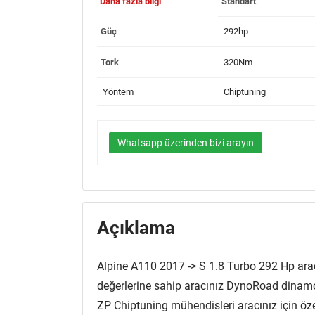
Daha fazla bilgi
Standart
Güç
292hp
Tork
320Nm
Yöntem
Chiptuning
Whatsapp üzerinden bizi arayın
Açıklama
Alpine A110 2017 -> S 1.8 Turbo 292 Hp ar
değerlerine sahip aracınız DynoRoad dinamom
ZP Chiptuning mühendisleri aracınız için özel