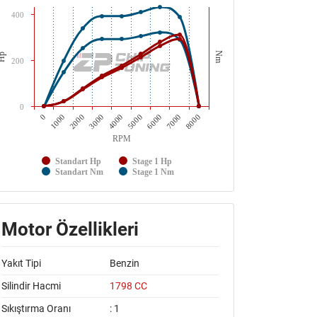
400
Nm
Hp
200
0
2000
5000
8000
3000
6000
0
1000
4000
7000
RPM
Standart Hp
Stage 1 Hp
Standart Nm
Stage 1 Nm
Motor Özellikleri
Yakıt Tipi
Benzin
Silindir Hacmi
1798 CC
Sıkıştırma Oranı
: 1