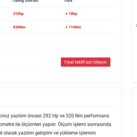
Tuning Sonrası
Fark
310hp
+ 18hp
430Nm
+ 110Nm
Fiyat teklifi için tıklayın
acınız yazılım öncesi 292 Hp ve 320 Nm performans
etre ile ölçümleri yapılır. Ölçüm işlemi sonrasında
 olarak yazılım geliştirir ve yükleme işlemini