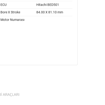
ECU
Hitachi BED501
Bore X Stroke
84.00 X 81.10 mm
Motor Numarası
I ARAÇLARI