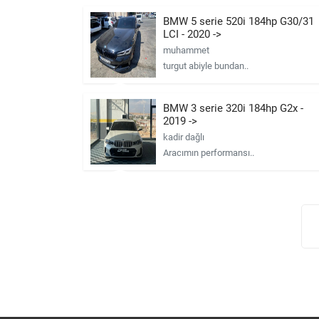
 TSI
BMW 5 serie 520i 184hp G30/31
LCI - 2020 ->
muhammet
turgut abiyle bundan..
 Magotan
BMW 3 serie 320i 184hp G2x -
 2014 -
2019 ->
kadir dağlı
Aracımın performansı..