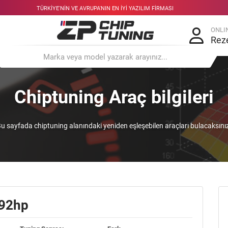
TÜRKIYE'NIN VE AVRUPA'NIN EN IYI YAZILIM FIRMASI
ONLI
Rez
Chiptuning Araç bilgileri
u sayfada chiptuning alanındaki yeniden eşleşebilen araçları bulacaksını
292hp