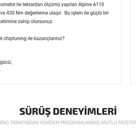
metre ile tekrardan ölçümü yapılan Alpine A110
e 430 Nm değerlerine ulaşır. Bu işlem ile güçlü bir
ketimine sahip olursunuz.
 chiptuning ile kazançlarınız?
 gücü;
.
SÜRÜŞ DENEYIMLERI
NING TARAFINDAN YENIDEN PROGRAMLANMIŞ MUTLU MÜŞTER