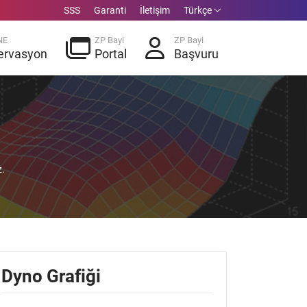
SSS
Garanti
İletişim
Türkçe
NE
ZP Bayi
ZP Bayi
ervasyon
Portal
Başvuru
z.
Dyno Grafiği