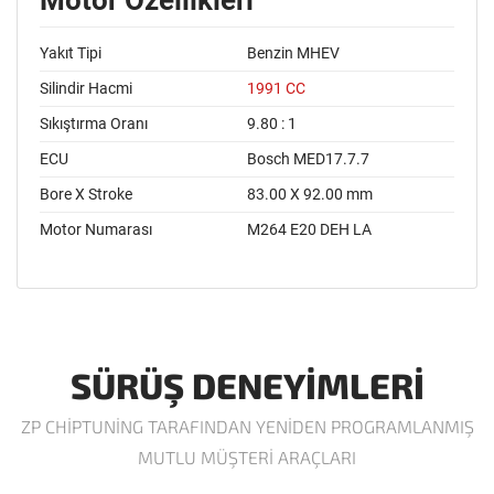
Motor Özellikleri
Yakıt Tipi
Benzin MHEV
Silindir Hacmi
1991 CC
Sıkıştırma Oranı
9.80 : 1
ECU
Bosch MED17.7.7
Bore X Stroke
83.00 X 92.00 mm
Motor Numarası
M264 E20 DEH LA
SÜRÜŞ DENEYIMLERI
ZP CHIPTUNING TARAFINDAN YENIDEN PROGRAMLANMIŞ
MUTLU MÜŞTERI ARAÇLARI