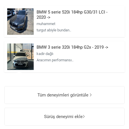
BMW 5 serie 520i 184hp G30/31 LCI -
2020 ->
muhammet
turgut abiyle bundan..
BMW 3 serie 320i 184hp G2x - 2019 ->
kadir dağlı
Aracımın performansı..
Tüm deneyimleri görüntüle
Sürüş deneyimi ekle