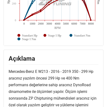
Nm
Hp
200
0
0
1000
2000
3000
4000
5000
6000
7000
8000
RPM
Standart Hp
Stage 1 Hp
Standart Nm
Stage 1 Nm
Açıklama
Mercedes-Benz E W213 - 2016 - 2019 350 - 299 Hp
aracınız yazılım öncesi 299 Hp ve 400 Nm
performans değerlerine sahip aracınız DynoRoad
dinamometre ile ölçümleri yapılır. Ölçüm işlemi
sonrasında ZP Chiptuning mühendisleri aracınız için
özel olarak yazılım geliştirir ve yükleme işlemini