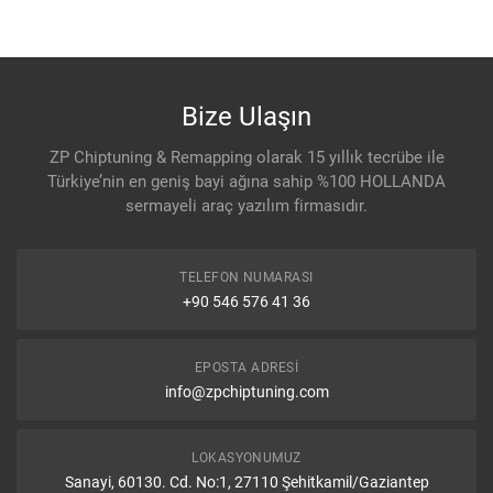
Bize Ulaşın
ZP Chiptuning & Remapping olarak 15 yıllık tecrübe ile
Türkiye’nin en geniş bayi ağına sahip %100 HOLLANDA
sermayeli araç yazılım firmasıdır.
TELEFON NUMARASI
+90 546 576 41 36
EPOSTA ADRESI
info@zpchiptuning.com
LOKASYONUMUZ
Sanayi, 60130. Cd. No:1, 27110 Şehitkamil/Gaziantep