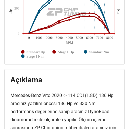
200
Nm
Hp
0
0
1000
2000
3000
4000
5000
6000
7000
8000
RPM
Standart Hp
Stage 1 Hp
Standart Nm
Stage 1 Nm
Açıklama
Mercedes-Benz Vito 2020 -> 114 CDI (1.8D) 136 Hp
aracınız yazılım öncesi 136 Hp ve 330 Nm
performans değerlerine sahip aracınız DynoRoad
dinamometre ile ölçümleri yapılır. Ölçüm işlemi
sonrasında ZP Chiptuning mühendisleri aracınız için