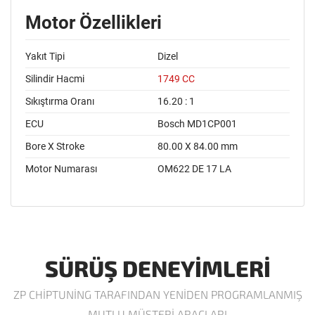
Motor Özellikleri
Yakıt Tipi
Dizel
Silindir Hacmi
1749 CC
Sıkıştırma Oranı
16.20 : 1
ECU
Bosch MD1CP001
Bore X Stroke
80.00 X 84.00 mm
Motor Numarası
OM622 DE 17 LA
SÜRÜŞ DENEYIMLERI
ZP CHIPTUNING TARAFINDAN YENIDEN PROGRAMLANMIŞ
MUTLU MÜŞTERI ARAÇLARI