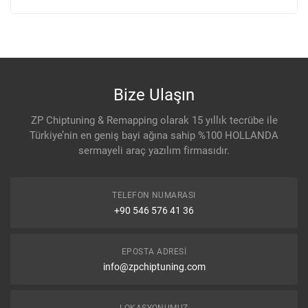
Bize Ulaşın
ZP Chiptuning & Remapping olarak 15 yıllık tecrübe ile
Türkiye’nin en geniş bayi ağına sahip %100 HOLLANDA
sermayeli araç yazılım firmasıdır.
TELEFON NUMARASI
+90 546 576 41 36
EPOSTA ADRESI
info@zpchiptuning.com