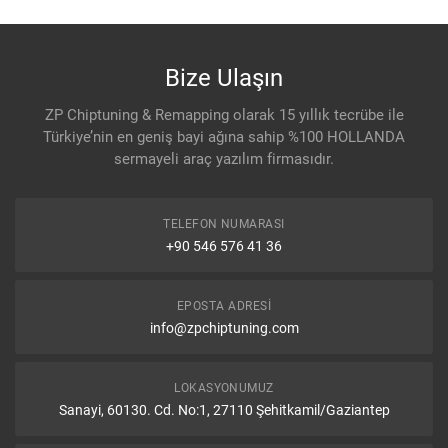
Bize Ulaşın
ZP Chiptuning & Remapping olarak 15 yıllık tecrübe ile
Türkiye’nin en geniş bayi ağına sahip %100 HOLLANDA
sermayeli araç yazılım firmasıdır.
TELEFON NUMARASI
+90 546 576 41 36
EPOSTA ADRESI
info@zpchiptuning.com
LOKASYONUMUZ
Sanayi, 60130. Cd. No:1, 27110 Şehitkamil/Gaziantep