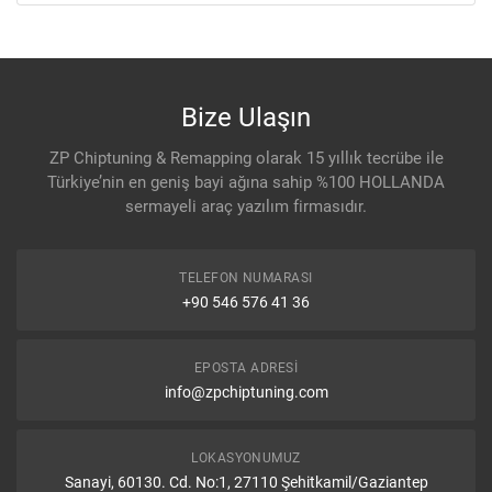
Bize Ulaşın
ZP Chiptuning & Remapping olarak 15 yıllık tecrübe ile
Türkiye’nin en geniş bayi ağına sahip %100 HOLLANDA
sermayeli araç yazılım firmasıdır.
TELEFON NUMARASI
+90 546 576 41 36
EPOSTA ADRESI
info@zpchiptuning.com
LOKASYONUMUZ
Sanayi, 60130. Cd. No:1, 27110 Şehitkamil/Gaziantep