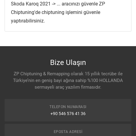
Skoda Karoq 2021 -> ... aracınızı güvenle ZP
Chiptuning'de chiptuning işlemini güvenle
yaptırabilirsiniz.
Bize Ulaşın
ZP Chiptuning & Remapping olarak 15 yıllık tecrübe ile
Türkiye’nin en geniş bayi ağına sahip %100 HOLLANDA
sermayeli araç yazılım firmasıdır.
TELEFON NUMARASI
+90 546 576 41 36
EPOSTA ADRESI