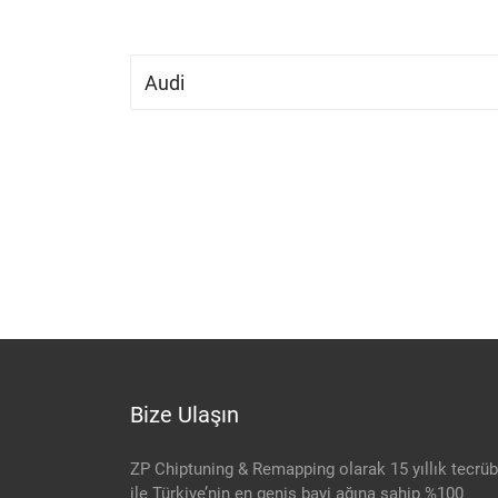
Bize Ulaşın
ZP Chiptuning & Remapping olarak 15 yıllık tecrü
ile Türkiye’nin en geniş bayi ağına sahip %100