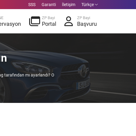
SSS
Garanti
İletişim
Türkçe
NE
ZP Bayi
ZP Bayi
ervasyon
Portal
Başvuru
ın
ng tarafından mı ayarlandı? O