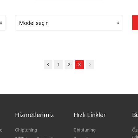
(current)
1
2
3
Hizmetlerimiz
Hızlı Linkler
Bü
be
Chiptuning
Chiptuning
Öz
adr