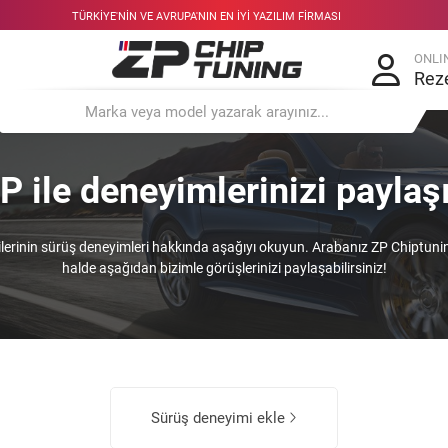
TÜRKIYE'NIN VE AVRUPA'NIN EN IYI YAZILIM FIRMASI
ONLI
Rez
P ile deneyimlerinizi paylaş
lerinin sürüş deneyimleri hakkında aşağıyı okuyun. Arabanız ZP Chiptuni
halde aşağıdan bizimle görüşlerinizi paylaşabilirsiniz!
Sürüş deneyimi ekle