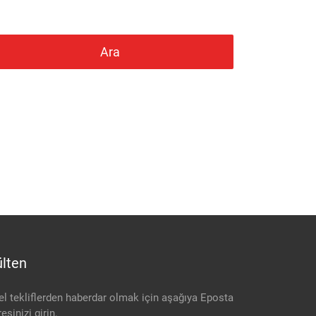
Ara
lten
el tekliflerden haberdar olmak için aşağıya Eposta
esinizi girin.