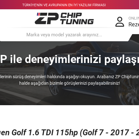
TÜRKIYE'NIN VE AVRUPA'NIN EN IYI YAZILIM FIRMASI
ONLI
Rez
P ile deneyimlerinizi paylaş
lerinin sürüş deneyimleri hakkında aşağıyı okuyun. Arabanız ZP Chiptuni
halde aşağıdan bizimle görüşlerinizi paylaşabilirsiniz!
n Golf 1.6 TDI 115hp (Golf 7 - 2017 - 