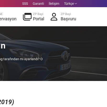
SSS
Garanti
İletişim
Türkçe
NE
ZP Bayi
ZP Bayi
ervasyon
Portal
Başvuru
ın
ng tarafından mı ayarlandı? O
2019)